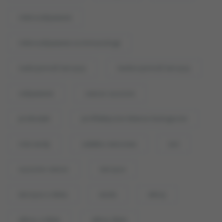
mikroodżywianie
mikroodżywianie w immunologii
nadczynność tarczycy
niedoczynność tarczycy
odżywianie
owoce suszone
probiotyki
profilaktyczne bilanse biologiczne
rola wody
sałatka owocowa
sen
suszone owoce
tarczyca
tarczyca a dieta
woda
włosy
włosy a dieta
włosy dieta