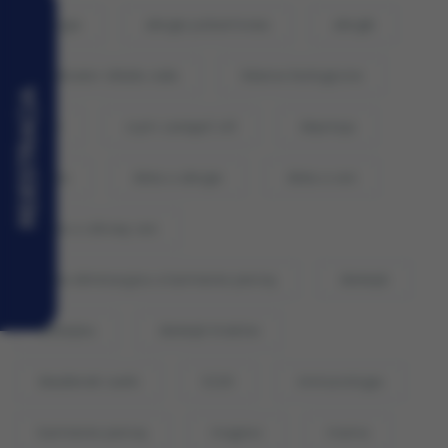
alergia
alergie pokarmowa
alergik
analizator składu ciała
bilanse biologiczne
REJESTRACJA
BMI
czym zastąpić sól
depresja
dieta
dieta a alergie
dieta a sen
dieta a zdrowy sen
dieta eliminacyjna a karmienie piersią
dietetyk
dietetyka
dietetyk Kraków
dwutlenek siarki
E220
immunologia
karmienie piersią
magnez
mama