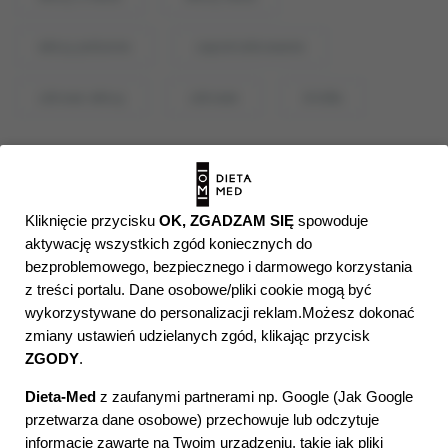
włosy jedzenie
zapotrzebowanie
zdrowe włosy
zdrowie
źródła
Kliknięcie przycisku
OK, ZGADZAM SIĘ
spowoduje
NAPISZ DO NAS
aktywację wszystkich zgód koniecznych do
ZADAJ PYTANIE / UMÓW
bezproblemowego, bezpiecznego i darmowego korzystania
WIZYTĘ
z treści portalu. Dane osobowe/pliki cookie mogą być
wykorzystywane do personalizacji reklam.Możesz dokonać
zmiany ustawień udzielanych zgód, klikając przycisk
ZGODY
.
Dieta-Med
z zaufanymi partnerami np. Google (
Jak Google
przetwarza dane osobowe
) przechowuje lub odczytuje
informacje zawarte na Twoim urządzeniu, takie jak pliki