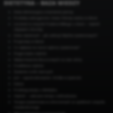
DIETETYKA – BAZA WIEDZY
Dieta eliminacyjna a kamienie piersią
Produkty wzbogacone i kwas foliowy ważny w diecie
Leczenie w zespole Pradera-Williego u dzieci – otyłość
objawem choroby
Dieta ciężarnych – jak uniknąć błędów żywieniowych?
Przyprawy w diecie
Co wpływa na nasze wybory żywieniowe?
Diagnostyka otyłości
Wpływ kwasów tłuszczowych na stan skóry
Powikłania otyłości
Żywienie osób starszych
Jod – zapotrzebowanie i źródła w żywności
Kakao
Przebieg wizyty u dietetyka
Otyłość – zalecane tempo odchudzania
Terapia żywieniowa w schorzeniach ze spektrum zespołu
metabolicznego