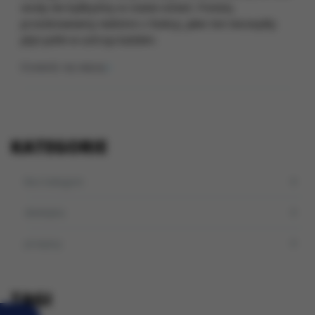
wody nie bylibyśmy w stanie istnieć. Poniżej
przedstawiamy niektóre z funkcji, jakie ten niezwykły
płyn pełni w ustroju ludzkim.
Dowiedz się więcej
KATEGORIE
Bez kategorii
dietetyka
przepisy
TAGI