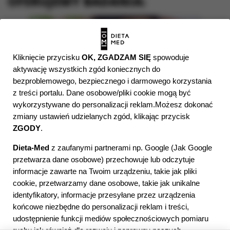
OFERUJEMY BADANIA:
Kliknięcie przycisku
OK, ZGADZAM SIĘ
spowoduje
aktywację wszystkich zgód koniecznych do
bezproblemowego, bezpiecznego i darmowego korzystania
z treści portalu. Dane osobowe/pliki cookie mogą być
wykorzystywane do personalizacji reklam.Możesz dokonać
zmiany ustawień udzielanych zgód, klikając przycisk
ZGODY
.
Dieta-Med
z zaufanymi partnerami np. Google (
Jak Google
przetwarza dane osobowe
) przechowuje lub odczytuje
informacje zawarte na Twoim urządzeniu, takie jak pliki
cookie, przetwarzamy dane osobowe, takie jak unikalne
ADRES KLINIKI
identyfikatory, informacje przesyłane przez urządzenia
końcowe niezbędne do personalizacji reklam i treści,
Nasza siedziba:
udostępnienie funkcji mediów społecznościowych pomiaru