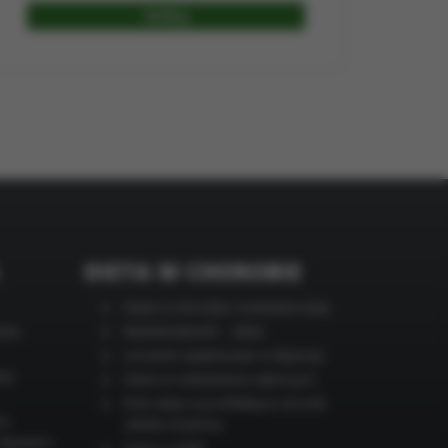
eglądarki. Bez
 w pamięci
DIETA W CHOROBIE
Dieta w chorobie nowotworowej
enie
Niedokrwistość – dieta
Leczenie żywieniowe w depresji
was
Dieta w nadciśnieniu tętniczym
Rola diety w profilaktyce chorób
a-
układu krążenia
ć objawem
Dieta w AMD