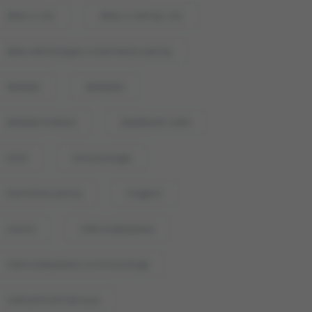
dieta a sen
dieta a zdrowy sen
dieta eliminacyjna a karmienie piersią
dietetyk
dietetyka
dietetyk Kraków
dwutlenek siarki
E220
immunologia
karmienie piersią
magnez
mama
mikroodżywianie
mikroodżywianie w immunologii
nadczynność tarczycy