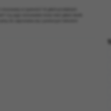
est stosowany w żywności? W jakich produktach
t? Czy jego stosowanie może mieć jakieś skutki
zamy do zapoznania się z poniższym tekstem!