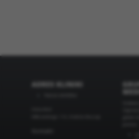
Zakres wykorzy
wprowadzenia z
Twojego urządz
ADRES KLINIKI
GRU
MED
Nasza siedziba:
Szukasz
Dieta-Med
Zapras
Miłkowskiego 11A, Kraków (Ruczaj)
gdzie m
pomoc:
Kontakt:
sp