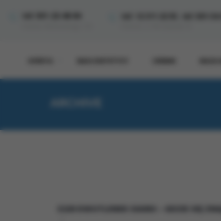
,
tel: 501-22-48-84
tel: 12 311 22 55
tel: 501-54
Kraków, ul. Wrocławska 33
Kraków, Miłkowskiego 11A
OFERTA
NASI DIETETYCY
CENNIK
BAZA 
ARCHIVE
E220 DWUTLENEK SIARKI – GDZIE SIĘ ZN
|