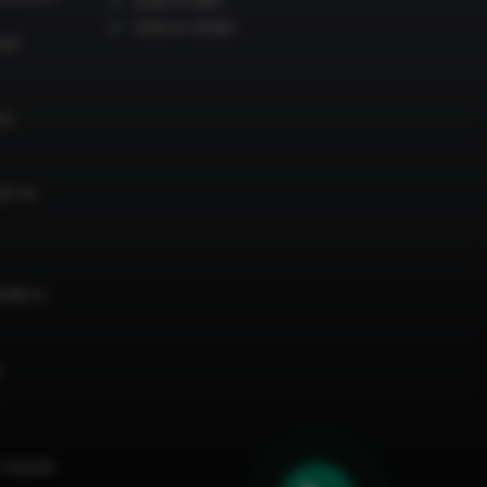
Dieta w celiakii
nąć
ry
ch na
ródła w
a
 zespołu