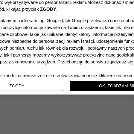
ć wykorzystywane do personalizacji reklam.Możesz dokonać zmian
d, klikając przycisk
ZGODY
.
ufanymi partnerami np. Google (
Jak Google przetwarza dane osob
 odczytuje informacje zawarte na Twoim urządzeniu, takie jak pliki c
ne osobowe, takie jak unikalne identyfikatory, informacje przesyła
owe niezbędne do personalizacji reklam i treści, udostępnienie funk
ych pomiaru ruchu jak również dla rozwoju i poprawny naszych pro
, jak i partnerzy możemy wykorzystywać precyzyjne dane geolokali
poprzez skanowanie urządzeń. Przechodząc do serwisu zgadzasz si
 zgodę na powyższe cele przetwarzania poprzez kliknięcie w przyc
Ę
, możesz również nie wyrażać zgody poprzez wybór ustawień zaa
ZGODY
OK, ZGADZAM SI
ku zgody będziemy przetwarzać dane osobowe w innych celach na i
wnych (informacje w tym zakresie dostępne są w naszej
polityce 
ęcie w przycisk
ZGODY
możesz zarządzać swoimi preferencjami pr
wą udzielenia zgody. Cele przetwarzania Twoich danych bez koniec
ej zgody w oparciu o uzasadniony interes
Dieta-Med
oraz informacje
się takiemu przetwarzaniu znajdziesz w
polityce prywatności
. Cele 
bez konieczności uzyskania Twojej zgody w oparciu o uzasadniony i