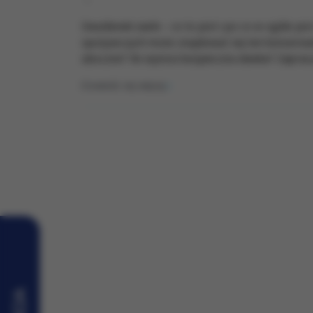
Dwutlenek siarki – co to jest i po co w ogóle j
spożywczych może znajdować się ten konserwan
uboczne? Ile wynosi bezpieczna dawka? Zapras
Dowiedz się więcej