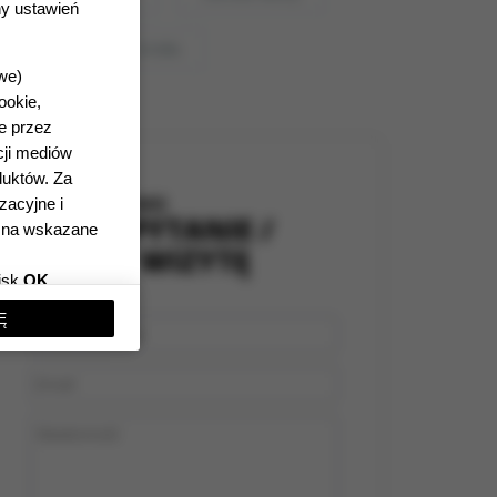
y ustawień
zdrowie
źródła
owe
)
ookie,
ne przez
cji mediów
duktów. Za
NAPISZ DO NAS
zacyjne i
ZADAJ PYTANIE /
ę na wskazane
UMÓW WIZYTĘ
isk
OK,
wansowanych.
Ę
nnych
prywatności
).
zed wyrażeniem
zności
 o możliwości
przetwarzania
nteres