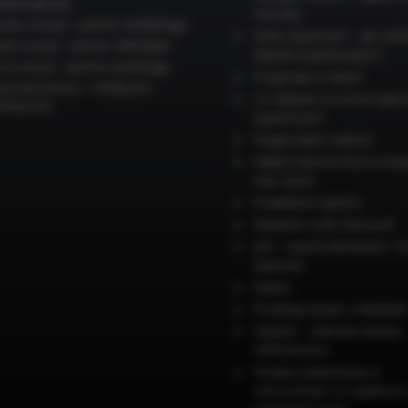
zjoterapeuty
choroby
- pomoc kardiologa
rdio-med.pl
Dieta ciężarnych – jak unik
- pomoc dietetyka
eta-med.pl
błędów żywieniowych?
- pomoc podologa
ot-med.pl
Przyprawy w diecie
- medycyna
paradowski.pl
Co wpływa na nasze wybo
stetyczna
żywieniowe?
Diagnostyka otyłości
Wpływ kwasów tłuszczowy
stan skóry
Powikłania otyłości
Żywienie osób starszych
Jod – zapotrzebowanie i ź
żywności
Kakao
Przebieg wizyty u dietetyk
Otyłość – zalecane tempo
odchudzania
Terapia żywieniowa w
schorzeniach ze spektrum