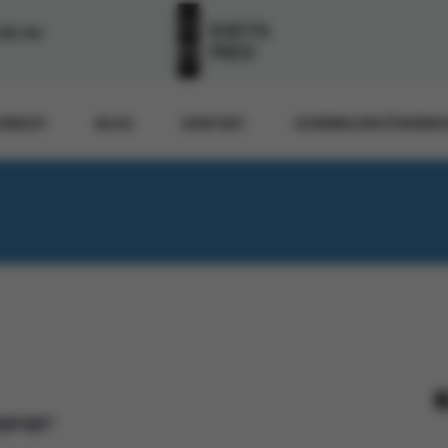
-55-54
WIEDZY
BLOG
KONTAKT
DZIENNICZEK ŻYWIENI
AJDUJE?