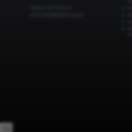
fi
Telefon:
503-54-55-54
ka
Email:
kontakt@dieta-med.pl
di
fo
dr
e