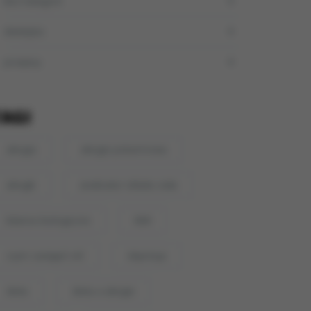
Bez kategorii
dietetyka
przepisy
TAGI
alergia
alergie pokarmowa
alergik
analizator składu ciała
bilanse biologiczne
BMI
czym zastąpić sól
depresja
dieta
dieta a alergie