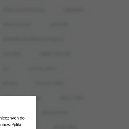
niedoczynność tarczycy
odżywianie
owoce suszone
probiotyki
profilaktyczne bilanse biologiczne
rola wody
sałatka owocowa
sen
suszone owoce
tarczyca
tarczyca a dieta
woda
włosy
włosy a dieta
włosy dieta
włosy jedzenie
niecznych do
obowe/pliki
zapotrzebowanie
zdrowe włosy