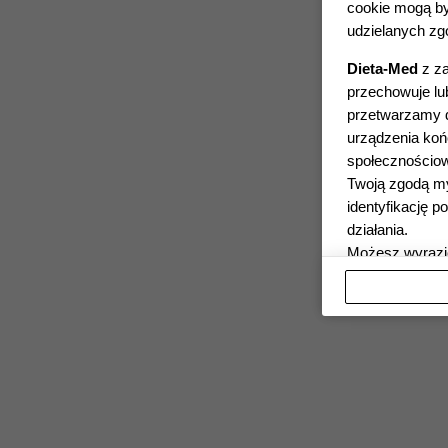
cookie mogą by
udzielanych zgó
Dieta-Med
z za
przechowuje lub
przetwarzamy da
urządzenia końc
społecznościow
Twoją zgodą my
identyfikację 
działania.
Możesz wyrazić
ZGADZAM SI
W sytuacji bra
podstawach pra
Poprzez klikni
zgody lub odmo
uzyskania Twoj
sprzeciwienia 
Twoich danych 