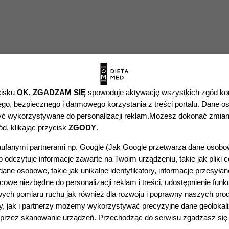
cisku
OK, ZGADZAM SIĘ
spowoduje aktywację wszystkich zgód ko
o, bezpiecznego i darmowego korzystania z treści portalu. Dane os
ć wykorzystywane do personalizacji reklam.Możesz dokonać zmian
d, klikając przycisk
ZGODY
.
PA PARADOWSKI
DIETETYKA – BAZA
ICAL GROUP
WIEDZY
ufanymi partnerami np. Google (
Jak Google przetwarza dane osob
 odczytuje informacje zawarte na Twoim urządzeniu, takie jak pliki c
 pomocy specjalistów?
Dieta eliminacyjna a kami
ne osobowe, takie jak unikalne identyfikatory, informacje przesyła
piersią
zamy na Miłkowskiego 11A,
owe niezbędne do personalizacji reklam i treści, udostępnienie funk
ożna uzyskać następującą
Produkty wzbogacone i k
ych pomiaru ruchu jak również dla rozwoju i poprawny naszych pro
foliowy ważny w diecie
, jak i partnerzy możemy wykorzystywać precyzyjne dane geolokali
Leczenie w zespole Prader
- pomoc ortopedy,
ort-med.pl
poprzez skanowanie urządzeń. Przechodząc do serwisu zgadzasz si
Williego u dzieci – otyłoś
zjoterapeuty