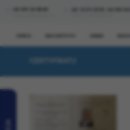
,
tel: 501-22-48-84
tel: 12 311 22 55
tel: 501-54
Kraków, ul. Wrocławska 33
Kraków, Miłkowskiego 11A
OFERTA
NASI DIETETYCY
CENNIK
BAZA 
CERTYFIKAT7