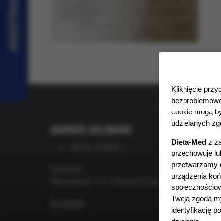
REJESTRACJA
Kliknięcie przy
bezproblemoweg
cookie mogą by
udzielanych zgó
ADRES KLINIKI
GRU
MED
Dieta-Med
z za
Nasza siedziba:
przechowuje lub
Szukasz
przetwarzamy da
Dieta-Med
Zapras
urządzenia końc
Miłkowskiego 11A, Kraków (Ruczaj)
gdzie m
społecznościow
pomoc:
Twoją zgodą my
Kontakt:
sp
identyfikację 
fi