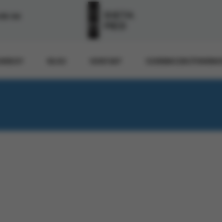
-55-54
WIEDZY
BLOG
KONTAKT
DZIENNICZEK ŻYWIENI