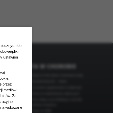
niecznych do
obowe/pliki
y ustawień
DIETA W CHOROBIE
owe
)
Dieta w chorobie nowotworowej
ookie,
enie
Niedokrwistość – dieta
ne przez
Leczenie żywieniowe w depresji
cji mediów
was
Dieta w nadciśnieniu tętniczym
duktów. Za
Rola diety w profilaktyce chorób
zacyjne i
a-
układu krążenia
ę na wskazane
ć objawem
Dieta w AMD