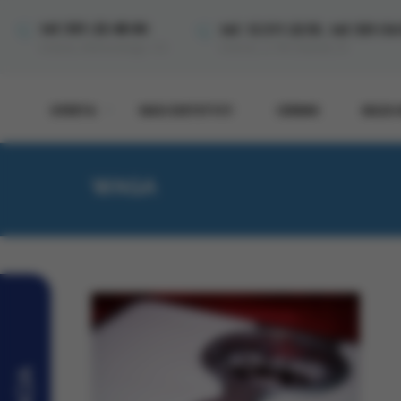
,
tel: 501-22-48-84
tel: 12 311 22 55
tel: 501-54
Kraków, ul. Wrocławska 33
Kraków, Miłkowskiego 11A
OFERTA
NASI DIETETYCY
CENNIK
BAZA 
WAGA