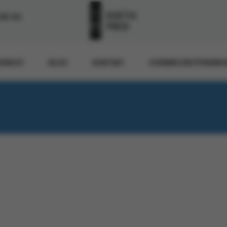
-55-54
WIEDZY
BLOG
KONTAKT
DZIENNICZEK ŻYWIENI