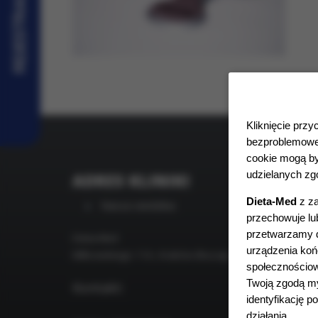
REJESTRACJA
Kliknięcie przy
bezproblemoweg
cookie mogą by
udzielanych zgó
ADRES KLINIKI
GRU
MED
Dieta-Med
z za
Nasza siedziba:
przechowuje lub
Szukasz
przetwarzamy da
Dieta-Med
Zapras
urządzenia końc
Miłkowskiego 11A, Kraków (Ruczaj)
gdzie m
społecznościow
pomoc:
Twoją zgodą my
Kontakt:
sp
identyfikację 
fi
działania.