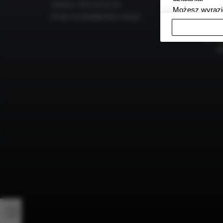
Telefon:
503-54-55-54
ka
Możesz wyrazić
Email:
kontakt@dieta-med.pl
di
ZGADZAM SI
fo
W sytuacji bra
dr
podstawach pra
e
Poprzez klikni
zgody lub odmo
uzyskania Twoj
sprzeciwienia 
Twoich danych 
Zaufanych Diet
ustawieniach 
Zgoda jest dob
przekazywania 
Europejskim O
Ponadto masz p
danych, a takż
prywatności zn
przetwarzania 
Administratore