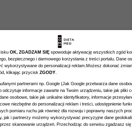
cisku
OK, ZGADZAM SIĘ
spowoduje aktywację wszystkich zgód ko
o, bezpiecznego i darmowego korzystania z treści portalu. Dane os
ć wykorzystywane do personalizacji reklam.Możesz dokonać zmian
d, klikając przycisk
ZGODY
.
PA PARADOWSKI
DIETETYKA – BAZA
ICAL GROUP
WIEDZY
ufanymi partnerami np. Google (
Jak Google przetwarza dane osob
 odczytuje informacje zawarte na Twoim urządzeniu, takie jak pliki c
 pomocy specjalistów?
Dieta eliminacyjna a kami
ne osobowe, takie jak unikalne identyfikatory, informacje przesyła
piersią
zamy na Miłkowskiego 11A,
owe niezbędne do personalizacji reklam i treści, udostępnienie funk
ożna uzyskać następującą
Produkty wzbogacone i k
ych pomiaru ruchu jak również dla rozwoju i poprawny naszych pro
foliowy ważny w diecie
, jak i partnerzy możemy wykorzystywać precyzyjne dane geolokali
Leczenie w zespole Prader
- pomoc ortopedy,
ort-med.pl
poprzez skanowanie urządzeń. Przechodząc do serwisu zgadzasz si
Williego u dzieci – otyłoś
zjoterapeuty
choroby